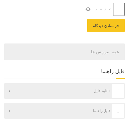
7
=
7
×
همه سرویس ها
فایل راهنما
دانلود فایل
فایل راهنما