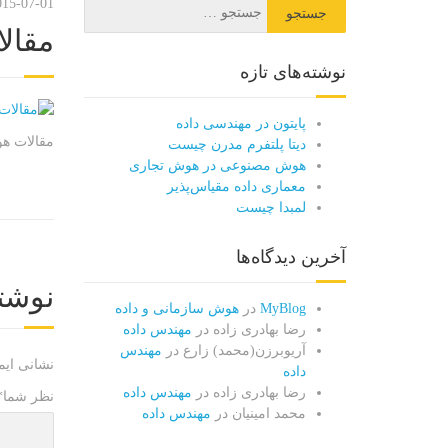
015-07-01
مقال
نوشته‌های تازه
پایتون در مهندسی داده
مقالات ه
دیتا پلتفرم مدرن چیست
هوش مصنوعی در هوش تجاری
معماری داده مقیاس‌پذیر
لمبدا چیست
آخرین دیدگاه‌ها
نوشت
MyBlog
در
هوش سازمانی و داده
رضا بهادری زاده
در
مهندس داده
آریوبرزن(محمد) زارع
در
مهندس
نشانی ایم
داده
رضا بهادری زاده
در
مهندس داده
نظر شما
*
محمد امینیان
در
مهندس داده