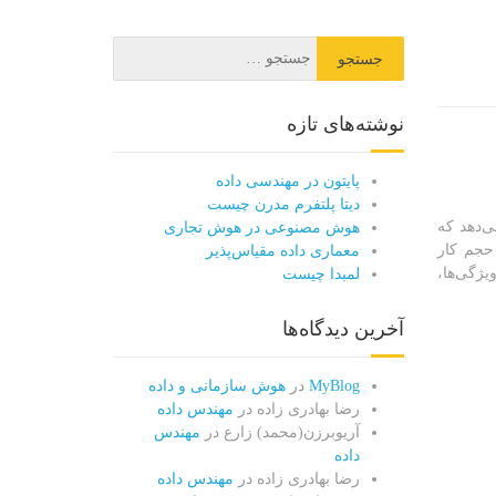
نوشته‌های تازه
پایتون در مهندسی داده
دیتا پلتفرم مدرن چیست
امکان را می‌دهد که
هوش مصنوعی در هوش تجاری
حجم کار
معماری داده مقیاس‌پذیر
ه آن را تنها بر اساس مقدار پردازش مصرفی محاسبه می‌کند. در این مقاله، به بررسی کامل AWS Lambda، ویژگی‌ها،
لمبدا چیست
آخرین دیدگاه‌ها
MyBlog
در
هوش سازمانی و داده
رضا بهادری زاده
در
مهندس داده
آریوبرزن(محمد) زارع
در
مهندس
داده
رضا بهادری زاده
در
مهندس داده