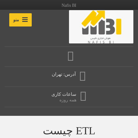
Nafis BI
منو
آدرس: تهران
ساعات کاری
همه روزه
ETL چیست