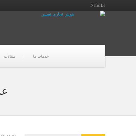
Nafis BI
خدمات ما
مقالات
عد