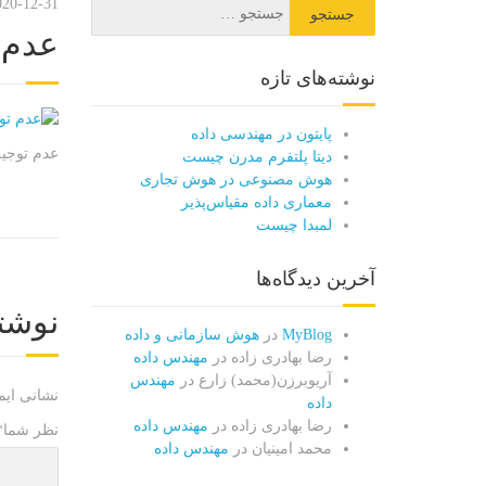
020-12-31
عدم 
نوشته‌های تازه
پایتون در مهندسی داده
عدم توجی
دیتا پلتفرم مدرن چیست
هوش مصنوعی در هوش تجاری
معماری داده مقیاس‌پذیر
لمبدا چیست
آخرین دیدگاه‌ها
نوشت
MyBlog
در
هوش سازمانی و داده
رضا بهادری زاده
در
مهندس داده
آریوبرزن(محمد) زارع
در
مهندس
نشانی ایم
داده
رضا بهادری زاده
در
مهندس داده
نظر شما
*
محمد امینیان
در
مهندس داده