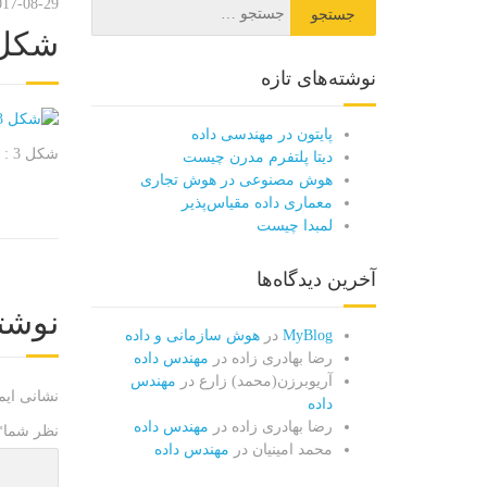
017-08-29
شکل 3 : چارچوب تحلیلِ ه
نوشته‌های تازه
پایتون در مهندسی داده
شکل 3 : چارچوب تحلیلِ هوش تجاری
دیتا پلتفرم مدرن چیست
هوش مصنوعی در هوش تجاری
معماری داده مقیاس‌پذیر
لمبدا چیست
آخرین دیدگاه‌ها
نوشت
MyBlog
در
هوش سازمانی و داده
رضا بهادری زاده
در
مهندس داده
آریوبرزن(محمد) زارع
در
مهندس
نشانی ایم
داده
رضا بهادری زاده
در
مهندس داده
نظر شما
*
محمد امینیان
در
مهندس داده