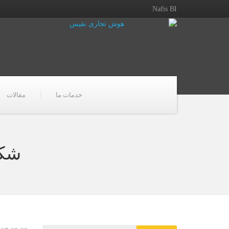
Nafis BI
خدمات ما
مقالات
شکل 3 : چارچوب ت