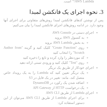
AWS Lambda!” است.
3. نحوه اجرای یک فانکشن لمبدا
پس از نوشتن کدهای فانکشن لمبدا روش‌های متفاوتی برای اجرای آنها
وجود دارد. در ادامه روش‌های اجرای فانکشن لمبدا را بیان می‌کنیم:
اجرای دستی در AWS Console
به کنسول AWS بروید
به بخش AWS Lambda بروید
روی “Create Function” کلیک کنید و گزینه “Author from
Scratch” را انتخاب کنید
کد موردنظر را وارد کرده و تابع را ذخیره کنید
روی “Test” کلیک کنید و ورودی تستی ارائه دهید
اجرای خودکار از طریق یک تریگر
یک تریگر تعیین کنید که Lambda را به یک رویداد خاص
متصل کند، مانند: تغییر در یک فایل در S3
اضافه شدن یک رکورد در DynamoDB
یک درخواست HTTP از API Gateway
اجرای Lambda از طریق AWS CLI
برای اجرای Lambda از طریق AWS CLI می‌توان از این
دستور استفاده کرد: