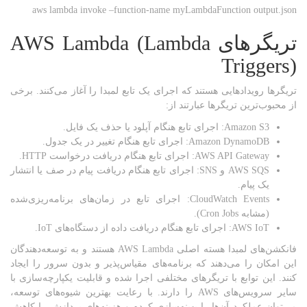
aws lambda invoke –function-name myLambdaFunction output.json
تریگرهای
AWS Lambda (Lambda
Triggers)
تریگرها رویدادهایی هستند که اجرای یک تابع لمبدا را آغاز می‌کنند. برخی
از محبوب‌ترین تریگرها عبارتند از:
Amazon S3: اجرای تابع هنگام آپلود یا حذف یک فایل.
Amazon DynamoDB: اجرای تابع هنگام تغییر در یک جدول.
AWS API Gateway: اجرای تابع هنگام دریافت درخواست HTTP.
AWS SQS و SNS: اجرای تابع هنگام دریافت پیام در صف یا انتشار
یک پیام.
CloudWatch Events: اجرای تابع در زمان‌های برنامه‌ریزی‌شده
(مشابه Cron Jobs).
AWS IoT: اجرای تابع هنگام دریافت داده از دستگاه‌های IoT.
فانکشن‌های لمبدا هسته اصلی AWS Lambda هستند و به توسعه‌دهندگان
این امکان را می‌دهند که برنامه‌های مقیاس‌پذیر و بدون سرور را ایجاد
کنند. این توابع با تریگرهای مختلفی اجرا شده و قابلیت یکپارچه‌سازی با
سایر سرویس‌های AWS را دارند. با رعایت بهترین شیوه‌های توسعه،
می‌توان عملکرد آن‌ها را بهینه‌سازی کرده و هزینه‌های پردازش را کاهش