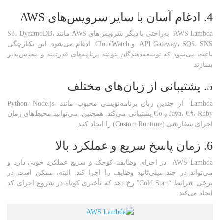
4. ادغام آسان با سایر سرویس‌های
AWS
AWS Lambda به‌راحتی با دیگر سرویس‌های AWS مانند S3، DynamoDB،
API Gateway، SQS، SNS و CloudWatch ادغام می‌شود. این یکپارچگی
باعث می‌شود که توسعه‌دهندگان بتوانند برنامه‌های قدرتمند و مقیاس‌پذیر
بسازند.
5. پشتیبانی از زبان‌های مختلف
Lambda از چندین زبان برنامه‌نویسی محبوب مانند Python، Node.js،
Java، C#، Ruby و Go پشتیبانی می‌کند. همچنین، می‌توانید محیط‌های زمان
اجرای سفارشی (Custom Runtime) را ایجاد کنید.
6. زمان پاسخ سریع و عملکرد بالا
AWS Lambda در اجرای وظایف کوچک و سریع عملکرد خوبی دارد و
می‌تواند در چند میلی‌ثانیه وظایف را اجرا کند. البته، ممکن است در
برخی شرایط “Cold Start” رخ دهد که تأخیری کوتاه در شروع اجرای کد
ایجاد می‌کند.