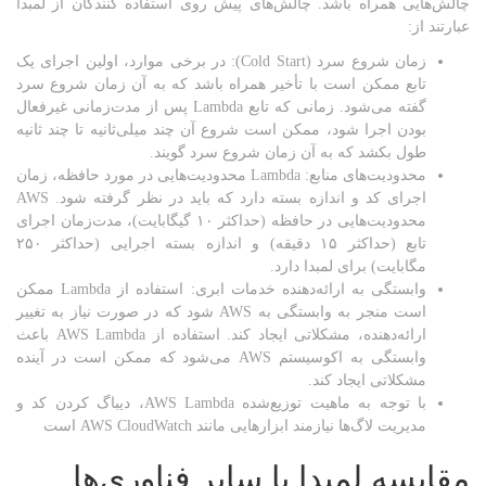
چالش‌هایی همراه باشد. چالش‌های پیش روی استفاده کنندگان از لمبدا
عبارتند از:
زمان شروع سرد (Cold Start): در برخی موارد، اولین اجرای یک
تابع ممکن است با تأخیر همراه باشد که به آن زمان شروع سرد
گفته می‌شود. زمانی که تابع Lambda پس از مدت‌زمانی غیرفعال
بودن اجرا شود، ممکن است شروع آن چند میلی‌ثانیه تا چند ثانیه
طول بکشد که به آن زمان شروع سرد گویند.
محدودیت‌های منابع: Lambda محدودیت‌هایی در مورد حافظه، زمان
اجرای کد و اندازه بسته دارد که باید در نظر گرفته شود. AWS
محدودیت‌هایی در حافظه (حداکثر ۱۰ گیگابایت)، مدت‌زمان اجرای
تابع (حداکثر ۱۵ دقیقه) و اندازه بسته اجرایی (حداکثر ۲۵۰
مگابایت) برای لمبدا دارد.
وابستگی به ارائه‌دهنده خدمات ابری: استفاده از Lambda ممکن
است منجر به وابستگی به AWS شود که در صورت نیاز به تغییر
ارائه‌دهنده، مشکلاتی ایجاد کند. استفاده از AWS Lambda باعث
وابستگی به اکوسیستم AWS می‌شود که ممکن است در آینده
مشکلاتی ایجاد کند.
با توجه به ماهیت توزیع‌شده AWS Lambda، دیباگ کردن کد و
مدیریت لاگ‌ها نیازمند ابزارهایی مانند AWS CloudWatch است
مقایسه لمبدا با
سایر فناوری‌ها