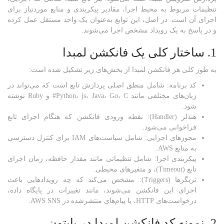
تنظیمات مربوط به محیط اجرا، مقادیر پیکربندی و منابع موردنیاز برای
اجرای آن است. در اصل، این توابع به‌عنوان یک واحد مستقل عمل کرده
و در پاسخ به یک رویداد مشخص اجرا می‌شوند.
1. ساختار کلی یک فانکشن لمبدا
به طور کلی هر فانکشن لمبدا از بخش‌های زیر تشکیل شده است:
کد برنامه: شامل منطق اصلی پردازش تابع است که می‌تواند در
زبان‌های مختلفی مانند Python، js، Java، Go، C# و Ruby نوشته
شود.
هندلر (Handler): نقطه ورودی فانکشن که هنگام اجرای تابع
فراخوانی می‌شود.
مجوزهای اجرایی: شامل سیاست‌های IAM برای کنترل دسترسی
به منابع AWS.
پیکربندی اجرا: شامل تنظیماتی مانند مقدار حافظه، زمان اجرای
تابع (Timeout)، و متغیرهای محیطی.
تریگرها (Triggers): مشخص می‌کند که چه رویدادهایی باعث
اجرای این فانکشن می‌شوند، مانند تغییرات در پایگاه داده،
درخواست‌های HTTP، یا پیام‌های منتشرشده در AWS SNS.
2. نمونه کد فانکشن لمبدا در پایتون