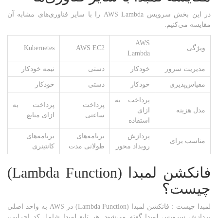
در این بخش سرویس AWS Lambda را با سایر فناوری‌های مشابه آن
مقایسه می‌کنیم.
AWS
ویژگی
AWS EC2
Kubernetes
Lambda
مدیریت سرور
خودکار
دستی
نیمه خودکار
مقیاس‌پذیری
خودکار
دستی
خودکار
پرداخت به
پرداخت
پرداخت به
مدل هزینه
ازای
ساعتی
ازای منابع
استفاده
پردازش
برنامه‌های
برنامه‌های
مناسب برای
رویداد محور
طولانی مدت
کانتینری
فانکشن لمبدا (
Lambda Function
)
چیست؟
لمبدا چیست : فانکشن لمبدا (Lambda Function) در AWS به واحد اصلی
پردازش سرویس لمبدا گفته می‌شود. هر تابع لمبدا شامل کد اجرایی،